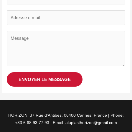
o
t
E
r
m
e
a
n
V
i
o
o
l
m
t
*
*
r
e
m
e
ENVOYER LE MESSAGE
s
s
a
g
e
HORIZON, 37 Rue d'Antibes, 06400 Cannes, France | Phone:
*
+33 6 68 93 77 93 | Email: aluplasthorizon@gmail.com