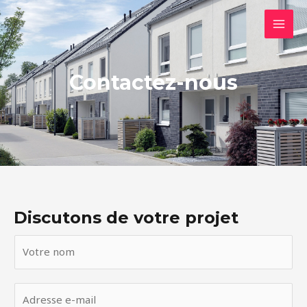
Перейти
MAI
к
MEN
содержимому
Contactez-nous
Discutons de votre projet
V
o
t
E
r