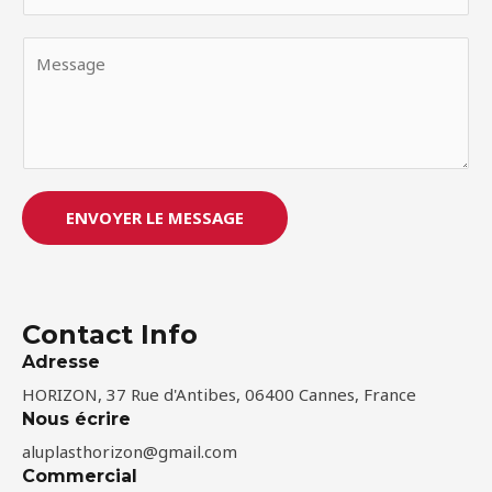
m
e
a
n
V
i
o
o
l
m
t
*
*
r
e
m
e
ENVOYER LE MESSAGE
s
s
a
g
Contact Info
e
Adresse
*
HORIZON, 37 Rue d'Antibes, 06400 Cannes, France
Nous écrire
aluplasthorizon@gmail.com
Commercial