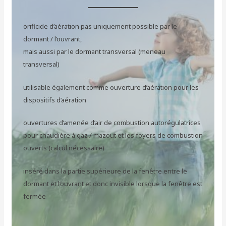
orificide d’aération pas uniquement possible par le
dormant / l’ouvrant,
mais aussi par le dormant transversal (meneau
transversal)
utilisable également comme ouverture d’aération pour les
dispositifs d’aération
ouvertures d’amenée d’air de combustion autorégulatrices
pour chaudière à gaz / mazout et les foyers de combustion
ouverts (calcul nécessaire)
inséré dans la partie supérieure de la fenêtre entre le
dormant et l’ouvrant et donc invisible lorsque la fenêtre est
fermée