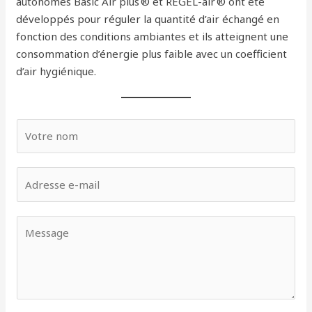
autonomes Basic Air plus ® et REGEL-air ® ont été
développés pour réguler la quantité d’air échangé en
fonction des conditions ambiantes et ils atteignent une
consommation d’énergie plus faible avec un coefficient
d’air hygiénique.
V
o
t
E
r
m
e
a
n
V
i
o
o
l
m
t
*
*
r
e
m