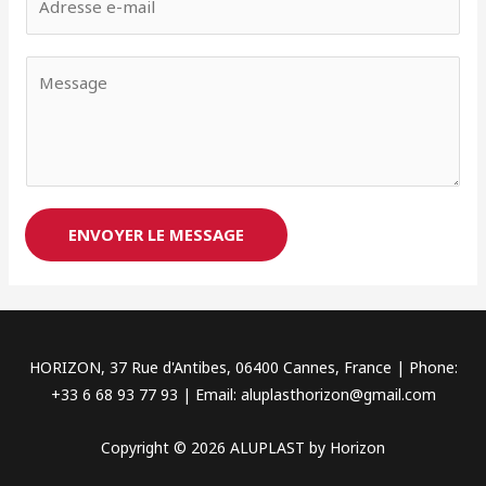
m
e
a
n
V
i
o
o
l
m
t
*
*
r
e
m
e
ENVOYER LE MESSAGE
s
s
a
g
e
HORIZON, 37 Rue d'Antibes, 06400 Cannes, France | Phone:
*
+33 6 68 93 77 93 | Email: aluplasthorizon@gmail.com
Copyright © 2026 ALUPLAST by Horizon