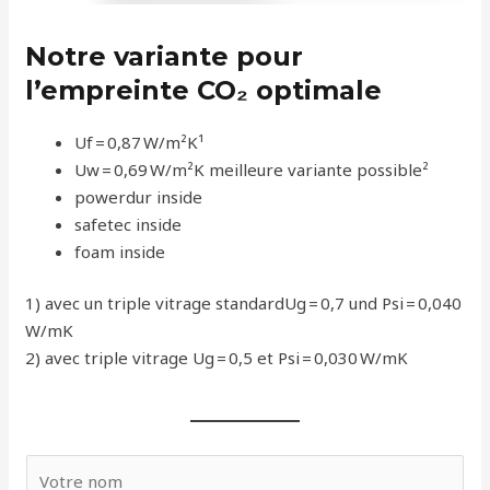
Notre variante pour
l’empreinte CO₂ optimale
Uf = 0,87 W/m²K¹
Uw = 0,69 W/m²K meilleure variante possible²
powerdur inside
safetec inside
foam inside
1) avec un triple vitrage standardUg = 0,7 und Psi = 0,040
W/mK
2) avec triple vitrage Ug = 0,5 et Psi = 0,030 W/mK
V