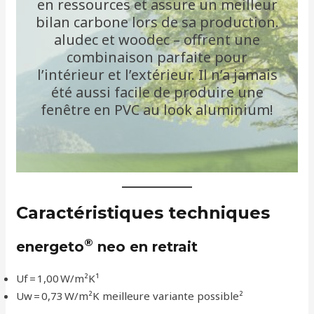
en ressources et assure un meilleur
bilan carbone lors de sa production.
aludec et woodec – offrent une
combinaison parfaite pour
l’intérieur et l’extérieur. Il n’a jamais
été aussi facile de produire une
fenêtre en PVC au look aluminium!
Caractéristiques techniques
®
energeto
neo en retrait
Uf = 1,00 W/m²K¹
Uw = 0,73 W/m²K meilleure variante possible²