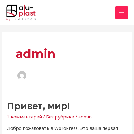
Перейти
MAI
к
MEN
содержимому
admin
Привет,
Привет, мир!
мир!
1 комментарий
/
Без рубрики
/
admin
Добро пожаловать в WordPress. Это ваша первая